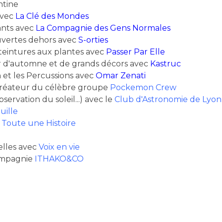
ntine
avec
La Clé des Mondes
ants avec
La Compagnie des Gens Normales
ouvertes dehors avec
S-orties
 teintures aux plantes avec
Passer Par Elle
er d'automne et de grands décors avec
Kastruc
 et les Percussions avec
Omar Zenati
créateur du célèbre groupe
Pockemon Crew
rvation du soleil...) avec le
Club d'Astronomie de Lyon
uille
c
Toute une Histoire
elles avec
Voix en vie
ompagnie
ITHAKO&CO