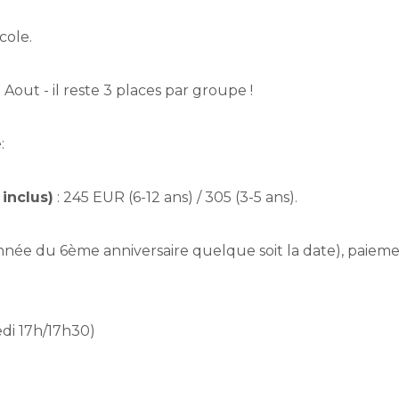
école.
Aout - il reste 3 places par groupe !
:
 inclus)
: 245 EUR (6-12 ans) / 305 (3-5 ans).
année du 6ème anniversaire quelque soit la date), paiemen
di 17h/17h30)