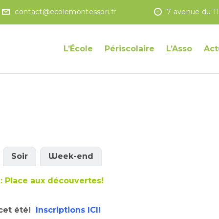
contact@ecolemontessori.fr
7 avenue du 1
L’École
Périscolaire
L’Asso
Act
Soir
Week-end
Place aux découvertes!
cet été!
Inscriptions ICI!