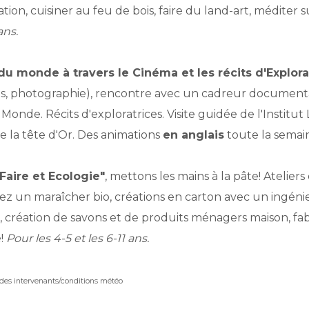
ration, cuisiner au feu de bois, faire du land-art, méditer
ans.
u monde à travers le Cinéma et les récits d'Explorat
s, photographie),
rencontre avec un cadreur documentai
Monde. Récits d'exploratrices. Visite guidée de l'Institu
e la tête d'Or. Des animations
en anglais
toute la semai
-Faire et Ecologie"
, mettons les mains à la pâte! Ateliers
hez un maraîcher bio, créations en carton avec un ingéni
n, création de savons et de produits ménagers maison, fab
e!
Pour les 4-5 et les 6-11 ans.
 des intervenants/conditions météo