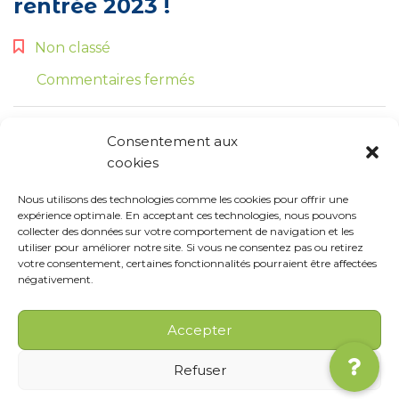
rentrée 2023 !
Non classé
sur
Commentaires fermés
Il
reste
Consentement aux
des
cookies
places
pour
Nous utilisons des technologies comme les cookies pour offrir une
la
expérience optimale. En acceptant ces technologies, nous pouvons
rentrée
collecter des données sur votre comportement de navigation et les
utiliser pour améliorer notre site. Si vous ne consentez pas ou retirez
2023
votre consentement, certaines fonctionnalités pourraient être affectées
!
négativement.
Accepter
Refuser
Copyright © 2025 Tous droits réservés