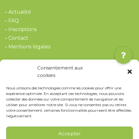
–
Actualité
–
FAQ
–
Inscriptions
–
Contact
– Mentions légales
Consentement aux
cookies
Nous contacter
Ecole Montessori au Montd’Or
Nous utilisons des technologies comme les cookies pour offrir une
expérience optimale. En acceptant ces technologies, nous pouvons
7 avenue du 11 novembre
collecter des données sur votre comportement de navigation et les
69250 Neuville-sur-Saône
utiliser pour améliorer notre site. Si vous ne consentez pas ou retirez
Siret 51311077500030
votre consentement, certaines fonctionnalités pourraient être affectées
négativement.
09 52 87 61 76
contact@ecolemontessori.fr
Accepter